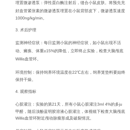
埋置微渗透泵：弹性蛋白酶注射后，缝合小鼠皮肤。将预先充
好血管紧张素的微渗透泵埋置在小鼠背部皮下，微渗透泵速度
1000ng/kg/min。
3. 术后护理
监测神经症状：每日监测小鼠的神经症状，如小鼠出现不活
动、瘫痪、体重
≥15%的降低，立即终止实验，检查大脑颅底
Willis血管环。
环境控制：保持饲养环境温度在
22℃左右，饲养笼垫料要始终
保持干燥。
4. 观察指标
心脏灌注：实验的第
21天，所有小鼠心脏灌注3ml 4%的多ju
甲醛，随后溴酚蓝明胶溶液心脏灌注，体视镜下检查大脑颅底
Willis血管环附近颅动脉瘤形成及破裂情况。