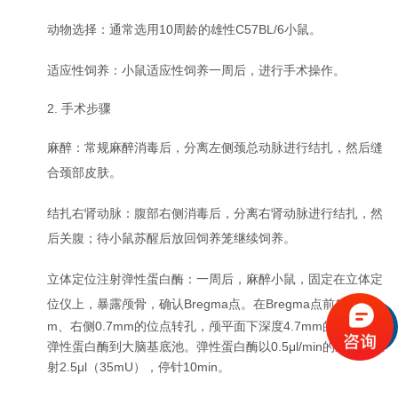
动物选择：通常选用
10周龄的雄性C57BL/6小鼠。
适应性饲养：小鼠适应性饲养一周后，进行手术操作。
2. 手术步骤
麻醉：常规麻醉消毒后，分离左侧颈总动脉进行结扎，然后缝
合颈部皮肤。
结扎右肾动脉：腹部右侧消毒后，分离右肾动脉进行结扎，然
后关腹；待小鼠苏醒后放回饲养笼继续饲养。
立体定位注射弹性蛋白酶：一周后，麻醉小鼠，固定在立体定
位仪上，暴露颅骨，确认
Bregma点。在Bregma点前1.2m
m、右侧0.7mm的位点转孔，颅平面下深度4.7mm的位置注射
弹性蛋白酶到大脑基底池。弹性蛋白酶以0.5μl/min的速度，注
射2.5μl（35mU），停针10min。