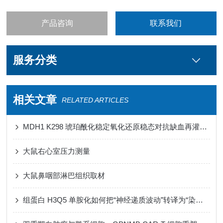
产品咨询
联系我们
服务分类
相关文章
RELATED ARTICLES
MDH1 K298 琥珀酰化稳定氧化还原稳态对抗缺血再灌注损伤心肌铁死亡
大鼠右心室压力测量
大鼠鼻咽部淋巴组织取材
组蛋白 H3Q5 单胺化如何把“神经递质波动”转译为“染色质节律”