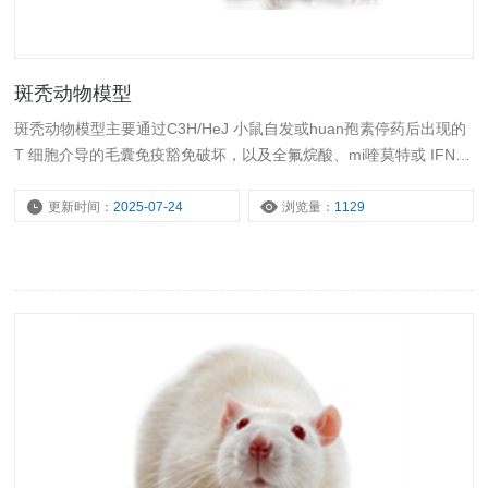
斑秃动物模型
斑秃动物模型主要通过C3H/HeJ 小鼠自发或huan孢素停药后出现的
T 细胞介导的毛囊免疫豁免破坏，以及全氟烷酸、mi喹莫特或 IFN-γ
诱导的 C57BL/6 小鼠局部脱发模拟人类斑秃，用于研究自身免疫攻
击毛囊机制、JAK-STAT 通路靶向治疗及毛发再生策略。
更新时间：
2025-07-24
浏览量：
1129