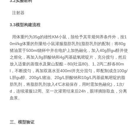
3.2实验材料
注射器
3.3模型构建流程
用体重约为35g的雄性KM小鼠，除给予其常规饲养条件外，按1
0ml/kg体重的剂量给小鼠灌服脂肪乳剂(脂肪乳剂的配制：将80g
猪油置于500ml烧杯中并在电炉上加热融化，加入40g胆gu醇并使
之熔化，再加入8g胆酸钠和4g丙基硫氧嘧啶片，充分搅匀，然后
放入适量的蒸馏水及聚山梨酯－80(吐温80)、1, 2丙二醇各80m
l，不断搅匀，再加双蒸水至400ml并充分混匀，即配制成含100g/
L胆gu醇、200g/L猪油、20g/L胆酸钠和10g/L丙基硫氧嘧啶的脂
肪乳剂，将脂肪乳剂放入4℃冰箱保存，用时需加热融化)，1次/
d，连续灌服12周。至一次灌胃结束后24h，眼球摘除取血，分离
血浆。
三、模型验证