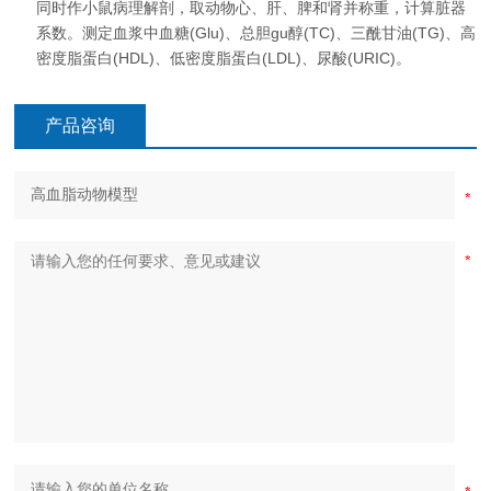
同时作小鼠病理解剖，取动物心、肝、脾和肾并称重，计算脏器
系数。测定血浆中血糖(Glu)、总胆gu醇(TC)、三酰甘油(TG)、高
密度脂蛋白(HDL)、低密度脂蛋白(LDL)、尿酸(URIC)。
产品咨询