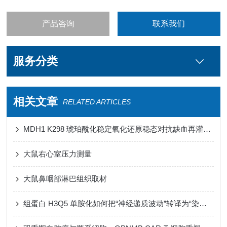
产品咨询
联系我们
服务分类
相关文章
RELATED ARTICLES
MDH1 K298 琥珀酰化稳定氧化还原稳态对抗缺血再灌注损伤心肌铁死亡
大鼠右心室压力测量
大鼠鼻咽部淋巴组织取材
组蛋白 H3Q5 单胺化如何把“神经递质波动”转译为“染色质节律”