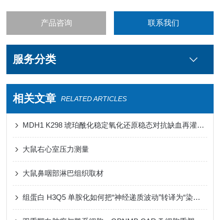
产品咨询
联系我们
服务分类
相关文章
RELATED ARTICLES
MDH1 K298 琥珀酰化稳定氧化还原稳态对抗缺血再灌注损伤心肌铁死亡
大鼠右心室压力测量
大鼠鼻咽部淋巴组织取材
组蛋白 H3Q5 单胺化如何把“神经递质波动”转译为“染色质节律”