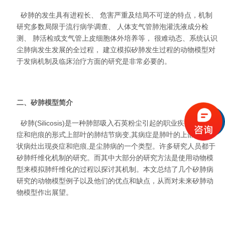
矽肺的发生具有进程长、 危害严重及结局不可逆的特点，机制
研究多数局限于流行病学调查、 人体支气管肺泡灌洗液成分检
测、 肺活检或支气管上皮细胞体外培养等， 很难动态、系统认识
尘肺病发生发展的全过程， 建立模拟矽肺发生过程的动物模型对
于发病机制及临床治疗方面的研究是非常必要的。
二、矽肺模型简介
矽肺(Silicosis)是一种肺部吸入石英粉尘引起的职业疾病,并有炎
症和疤痕的形式上部叶的肺结节病变,其病症是肺叶的上部以结节
状病灶出现炎症和疤痕,是尘肺病的一个类型。许多研究人员都于
矽肺纤维化机制的研究。而其中大部分的研究方法是使用动物模
型来模拟肺纤维化的过程以探讨其机制。本文总结了几个矽肺病
研究的动物模型例子以及他们的优点和缺点，从而对未来矽肺动
物模型作出展望。