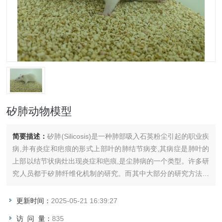
矽肺动物模型
简要描述：
矽肺(Silicosis)是一种肺部吸入石英粉尘引起的职业疾
病,并有炎症和疤痕的形式上部叶的肺结节病变,其病症是肺叶的
上部以结节状病灶出现炎症和疤痕,是尘肺病的一个类型。许多研
究人员都于矽肺纤维化机制的研究。而其中大部分的研究方法是
使用动物模型来模拟肺纤维化的过程以探讨其机制。本文总结了
几个矽肺病研究的动物模型例子以及他们的优点和缺点，从而对
更新时间：
2025-05-21 16:39:27
未来矽肺动物模型作出展望。
访 问 量：
835