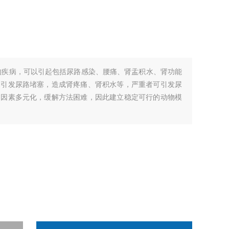
的疾病，可以引起包括尿路感染、腰痛、肾盂积水、肾功能
易引发尿路堵塞，造成肾疼痛、肾积水等，严重者可引发尿
响因素多元化，缓解方法困难，因此建立稳定可行的动物模