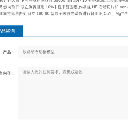
处死大鼠,下腔静脉穿刺取血,3500r/min 离心 10 分钟后,取上层血清检测 BUN
肾,纵向剖开,取左侧肾脏用 10%中性甲醛固定,作常规 HE 石蜡切片和 Von
组织的病理改变,日立 180-80 型原子吸收光谱仪进行肾组织 Ca*t、Mg**含
产品咨询
产品：
言内容：