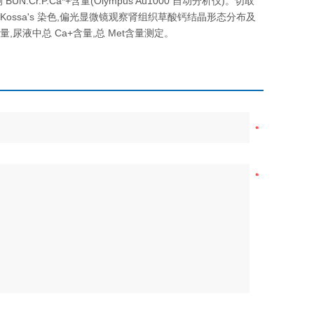
.Cr.P.Ca*+含量(Olympus Au1000 自动分析仪)。切取
-Kossa's 染色,偏光显微镜观察肾组织草酸钙结晶形态分布及
量,尿液中总 Ca+含量,总 Met含量测定。