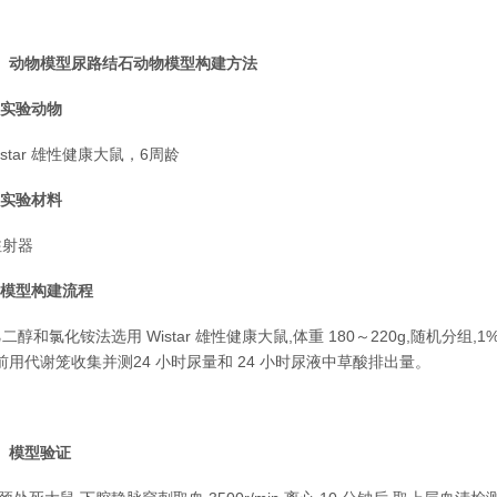
、动物模型尿路结石动物模型
构建
方法
.1实验动物
istar 雄性健康大鼠，6周龄
.2实验材料
射器
.3模型构建流程
二醇和氯化铵法选用 Wistar 雄性健康大鼠,体重 180～220g,随机分组,1
前用代谢笼收集并测24 小时尿量和 24 小时尿液中草酸排出量。
、模型验证