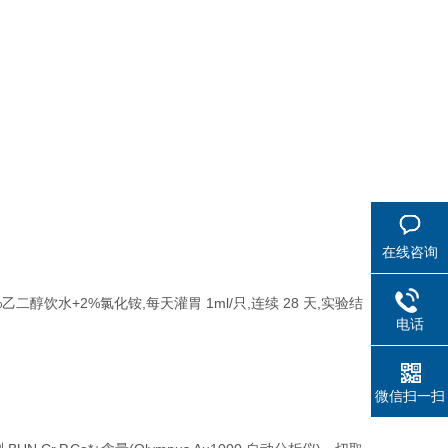
在线咨询
%乙二醇饮水+2%氯化铵,每天灌胃 1ml/只,连续 28 天,实验结
电话
微信扫一扫