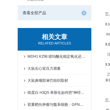
查看全部产品
三
3
W
相关文章
RELATED ARTICLES
3
注
MDH1 K298 琥珀酰化稳定氧化还原稳态对抗缺血再灌注损伤心肌铁死亡
3
大鼠右心室压力测量
乙
束
大鼠鼻咽部淋巴组织取材
组蛋白 H3Q5 单胺化如何把“神经递质波动”转译为“染色质节律”
三
双重靶向肿瘤与髓系细胞：GPNMB CAR-T 细胞重塑免疫微环境