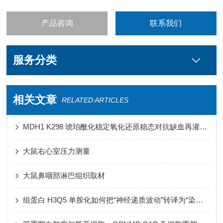
产品咨询
联系我们
服务分类
相关文章
RELATED ARTICLES
MDH1 K298 琥珀酰化稳定氧化还原稳态对抗缺血再灌注损伤心肌铁死亡
大鼠右心室压力测量
大鼠鼻咽部淋巴组织取材
组蛋白 H3Q5 单胺化如何把“神经递质波动”转译为“染色质节律”