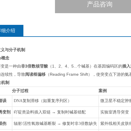
产品咨询
详细介绍
定义与分子机制
核心概念
突变是一种由
非3倍数核苷酸
（1、2、4、5...个碱基）在基因编码区的
插入
的连续性，导致
阅读框偏移
（Reading Frame Shift），使突变点
发生机制
分子过程
案例
错误
DNA复制滑移（如重复序列区）
微卫星不稳定肿
诱变剂
吖啶类染料插入双链 → 复制时碱基错配
实验室诱导突变
损伤
辐射/活性氧致碱基断裂 → 修复时非3倍数缺失
紫外线相关皮肤