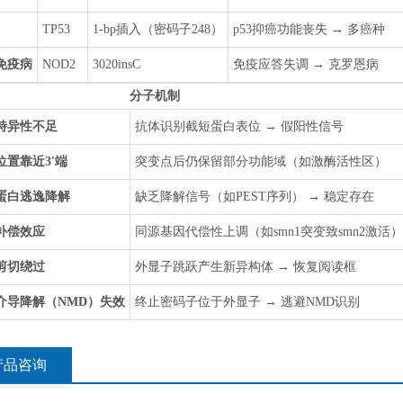
TP53
1-bp插入（密码子248）
p53抑癌功能丧失 → 多癌种
免疫病
NOD2
3020insC
免疫应答失调 → 克罗恩病
分子机制
特异性不足
抗体识别截短蛋白表位 → 假阳性信号
位置靠近3'端
突变点后仍保留部分功能域（如激酶活性区）
蛋白逃逸降解
缺乏降解信号（如PEST序列） → 稳定存在
补偿效应
同源基因代偿性上调（如
smn1
突变致
smn2
激活）
剪切绕过
外显子跳跃产生新异构体 → 恢复阅读框
介导降解（NMD）失效
终止密码子位于外显子 → 逃避NMD识别
产品咨询