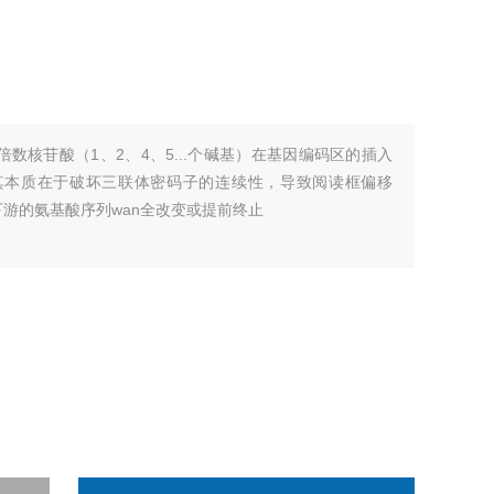
数核苷酸（1、2、4、5...个碱基）在基因编码区的插入
变。其本质在于破坏三联体密码子的连续性，导致阅读框偏移
使突变点下游的氨基酸序列wan全改变或提前终止