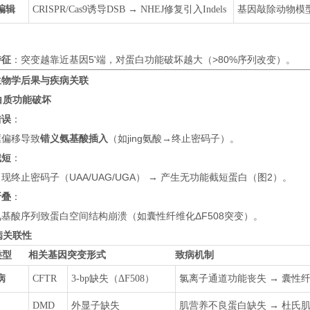
编辑
CRISPR/Cas9诱导DSB → NHEJ修复引入Indels
基因敲除动物模
特征
：突变越靠近基因5'端，对蛋白功能破坏越大（>80%序列改变）。
生物学后果与疾病关联
蛋白质功能破坏
错误
：
框偏移导致
错义氨基酸插入
（如jing氨酸→终止密码子）。
截短
：
现终止密码子（UAA/UAG/UGA） → 产生无功能截短蛋白（图2）。
折叠
：
基酸序列致蛋白空间结构崩溃（如囊性纤维化ΔF508突变）。
疾病关联性
类型
相关基因
突变形式
致病机制
病
CFTR
3-bp缺失（ΔF508）
氯离子通道功能丧失 → 囊性
DMD
外显子缺失
肌营养不良蛋白缺失 → 杜氏肌