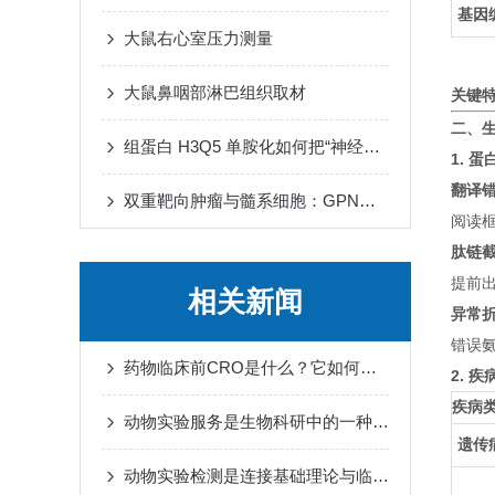
基因
大鼠右心室压力测量
大鼠鼻咽部淋巴组织取材
关键
二、
组蛋白 H3Q5 单胺化如何把“神经递质波动”转译为“染色质节律”
1. 
翻译
双重靶向肿瘤与髓系细胞：GPNMB CAR-T 细胞重塑免疫微环境
阅读
肽链
提前出
相关新闻
异常
错误氨
药物临床前CRO是什么？它如何帮助新药从实验室走向人体试验？
2. 
疾病
动物实验服务是生物科研中的一种重要工作方式
遗传
动物实验检测是连接基础理论与临床应用的重要桥梁