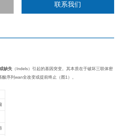
联系我们
或缺失
（Indels）引起的基因突变。其本质在于破坏三联体密
下游的氨基酸序列wan全改变或提前终止（图1）。
瘤
癌