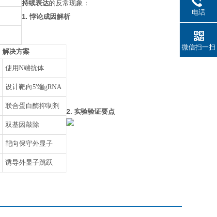
持续表达
的反常现象：
电话
1. 悖论成因解析
微信扫一扫
解决方案
使用N端抗体
设计靶向5'端gRNA
联合蛋白酶抑制剂
2. 实验验证要点
双基因敲除
靶向保守外显子
诱导外显子跳跃