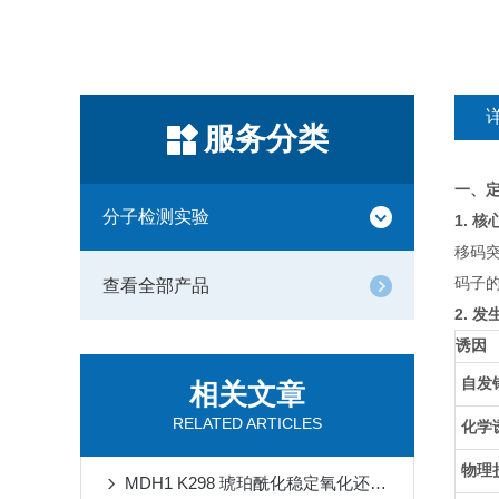
服务分类
一、
分子检测实验
1. 
移码
码子
查看全部产品
2. 
诱因
自发
相关文章
RELATED ARTICLES
化学
物理
MDH1 K298 琥珀酰化稳定氧化还原稳态对抗缺血再灌注损伤心肌铁死亡