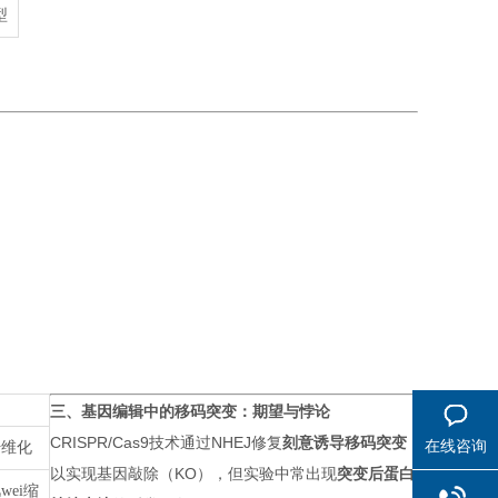
型
三、基因编辑中的移码突变：期望与悖论
CRISPR/Cas9技术通过NHEJ修复
刻意诱导移码突变
在线咨询
纤维化
以实现基因敲除（KO），但实验中常出现
突变后蛋白
wei缩