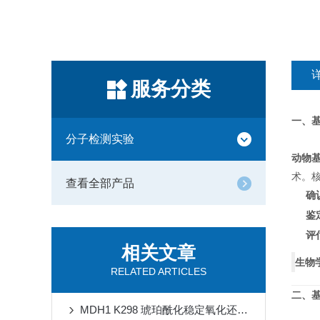
服务分类
一、
分子检测实验
动物
术。
查看全部产品
确
鉴
评
相关文章
生物
RELATED ARTICLES
二、
MDH1 K298 琥珀酰化稳定氧化还原稳态对抗缺血再灌注损伤心肌铁死亡