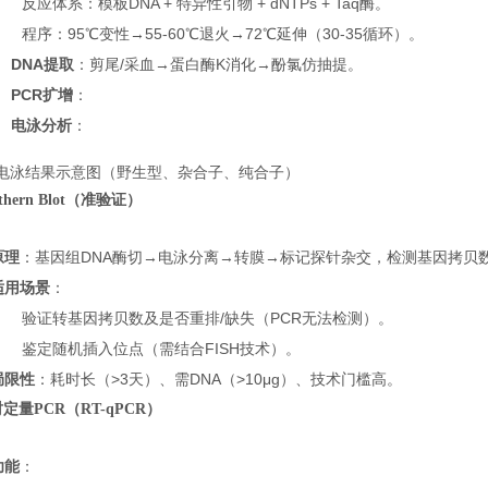
反应体系：模板DNA + 特异性引物 + dNTPs + Taq酶。
程序：95℃变性→55-60℃退火→72℃延伸（30-35循环）。
DNA提取
：剪尾/采血→蛋白酶K消化→酚氯仿抽提。
PCR扩增
：
电泳分析
：
CR电泳结果示意图（野生型、杂合子、纯合子）
outhern Blot（准验证）
原理
：基因组DNA酶切→电泳分离→转膜→标记探针杂交，检测基因拷贝
适用场景
：
验证转基因拷贝数及是否重排/缺失（PCR无法检测）。
鉴定随机插入位点（需结合FISH技术）。
局限性
：耗时长（>3天）、需DNA（>10μg）、技术门槛高。
时定量PCR（RT-qPCR）
功能
：