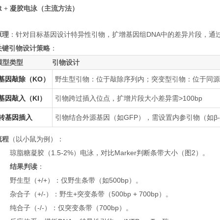
PCR + 凝胶电泳（主流方法）
原理
：针对目标基因设计特异性引物，扩增基因组DNA中的差异片段，通
关键引物设计策略
：
模型类型
引物设计
基因敲除（KO）
野生型引物：位于敲除序列内；突变型引物：位于同源
基因敲入（KI）
引物跨过插入位点，扩增片段大小差异需>100bp
转基因插入
引物结合外源基因（如GFP），需设置内参引物（如β-ac
流程
（以小鼠为例）：
琼脂糖凝胶（1.5-2%）电泳，对比Marker判断条带大小（图2）。
结果判读
：
野生型（+/+）：仅野生条带（如500bp）。
杂合子（+/-）：野生+突变条带（500bp + 700bp）。
纯合子（-/-）：仅突变条带（700bp）。