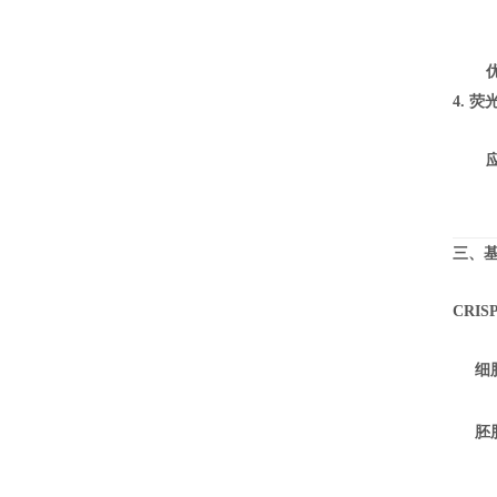
4. 
三、
CRI
细
胚