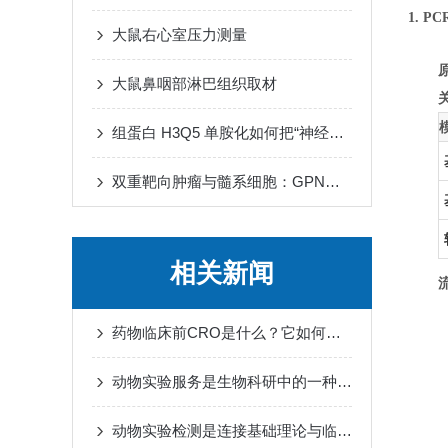
1. 
大鼠右心室压力测量
大鼠鼻咽部淋巴组织取材
组蛋白 H3Q5 单胺化如何把“神经递质波动”转译为“染色质节律”
双重靶向肿瘤与髓系细胞：GPNMB CAR-T 细胞重塑免疫微环境
相关新闻
药物临床前CRO是什么？它如何帮助新药从实验室走向人体试验？
动物实验服务是生物科研中的一种重要工作方式
动物实验检测是连接基础理论与临床应用的重要桥梁