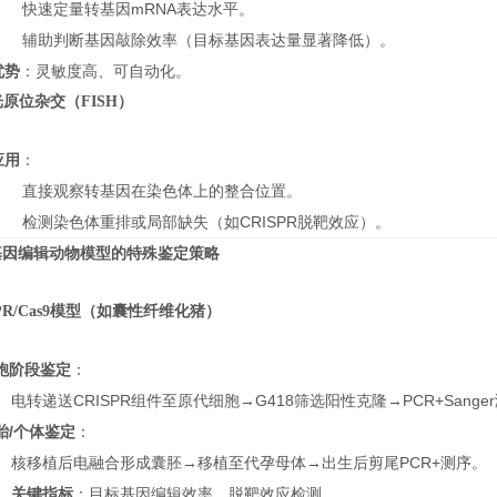
快速定量转基因mRNA表达水平。
辅助判断基因敲除效率（目标基因表达量显著降低）。
优势
：灵敏度高、可自动化。
荧光原位杂交（FISH）
应用
：
直接观察转基因在染色体上的整合位置。
检测染色体重排或局部缺失（如CRISPR脱靶效应）。
基因编辑动物模型的特殊鉴定策略
SPR/Cas9模型（如囊性纤维化猪）
胞阶段鉴定
：
电转递送CRISPR组件至原代细胞→G418筛选阳性克隆→PCR+Sang
胎/个体鉴定
：
核移植后电融合形成囊胚→移植至代孕母体→出生后剪尾PCR+测序。
关键指标
：目标基因编辑效率、脱靶效应检测。