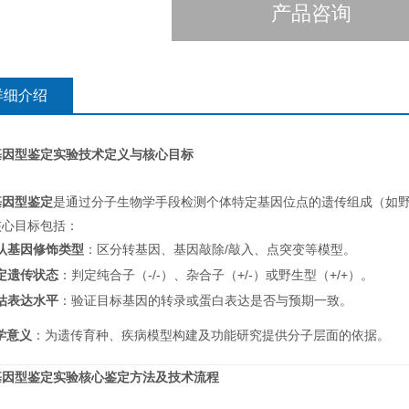
产品咨询
详细介绍
基因型鉴定实验技术定义与核心目标
基因型鉴定
是通过分子生物学手段检测个体特定基因位点的遗传组成（如
核心目标包括：
认基因修饰类型
：区分转基因、基因敲除/敲入、点突变等模型。
定遗传状态
：判定纯合子（-/-）、杂合子（+/-）或野生型（+/+）。
估表达水平
：验证目标基因的转录或蛋白表达是否与预期一致。
学意义
：为遗传育种、疾病模型构建及功能研究提供分子层面的依据。
基因型鉴定实验核心鉴定方法及技术流程