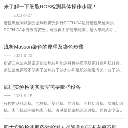
来了解一下细胞ROS检测具体操作步骤！
2021-9-27
活性氧检测试剂盒是利用荧光探针DCFH-DA进行活性氧检测的。
DCFH-DA本身没有荧光，可以自由穿过细胞膜，进入细胞内后，可
以被细胞内的酯酶水解生成DCFH。而DCFH不能通透细胞膜
浅析Masson染色的原理及染色步骤
2021-9-23
所谓三色染色通常是指染胞核和能选择性的显示胶原纤维和肌纤维。
该法染色原理不阴离子染料分子的大小和组织的渗透有关：分子的大
小由分子量来体现，小分子量易穿透结构致密、渗透性低的组织
病理实验检测实验室需要哪些设备
2021-9-15
程控自动脱水机、包埋机、染色机、封片机、石蜡切片机、冷冻切片
机、离心机或的细胞离心机、液基薄层细胞涂涂片机、原位杂交及
PCR等分子病理学用仪器、大体标本摄影装置等；一般设备，如冰
箱、冷藏柜、恒温箱、病理切片漂烘仪、烤箱、空调、电脑及打印机
四大实验检测服务对检测人员资质的要求有何不同呢？