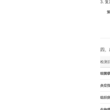
3. 
四、
检测
细菌
炎症
组织
生物