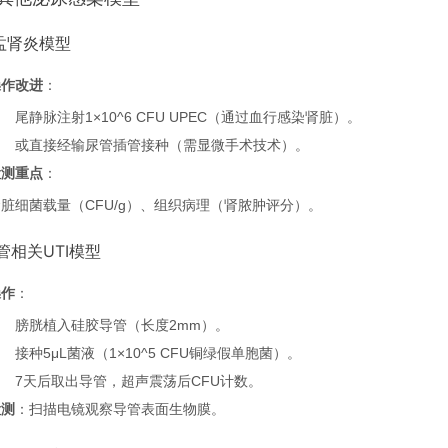
肾盂肾炎模型
操作改进
：
尾静脉注射1×10^6 CFU UPEC（通过血行感染肾脏）。
或直接经输尿管插管接种（需显微手术技术）。
检测重点
：
肾脏细菌载量（CFU/g）、组织病理（肾脓肿评分）。
导管相关UTI模型
操作
：
膀胱植入硅胶导管（长度2mm）。
接种5μL菌液（1×10^5 CFU铜绿假单胞菌）。
7天后取出导管，超声震荡后CFU计数。
检测
：扫描电镜观察导管表面生物膜。