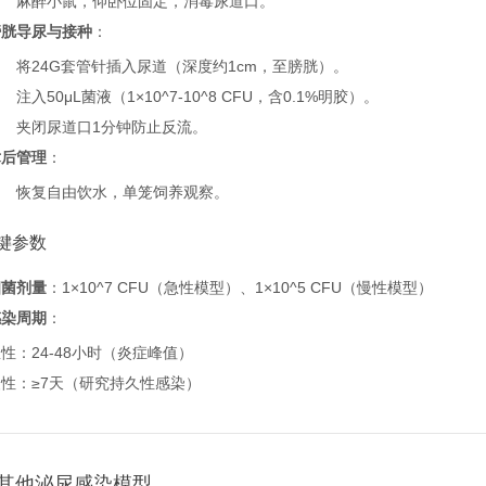
麻醉小鼠，仰卧位固定，消毒尿道口。
膀胱导尿与接种
：
将24G套管针插入尿道（深度约1cm，至膀胱）。
注入50μL菌液（1×10^7-10^8 CFU，含0.1%明胶）。
夹闭尿道口1分钟防止反流。
术后管理
：
恢复自由饮水，单笼饲养观察。
关键参数
细菌剂量
：1×10^7 CFU（急性模型）、1×10^5 CFU（慢性模型）
感染周期
：
性：24-48小时（炎症峰值）
慢性：≥7天（研究持久性感染）
其他泌尿感染模型