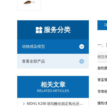
服务分类
一、
动物感染模型
模型
查看全部产品
急性
肾盂
相关文章
RELATED ARTICLES
导管相
慢性/
MDH1 K298 琥珀酰化稳定氧化还原稳态对抗缺血再灌注损伤心肌铁死亡