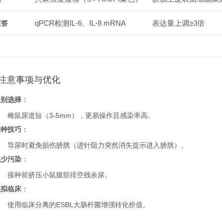
qPCR检测IL-6、IL-8 mRNA
表达量上调≥3倍
应答
注意事项与优化
性别选择
：
雌鼠尿道短（3-5mm），更易操作且感染率高。
接种技巧
：
导尿时避免损伤膀胱（进针阻力突然消失提示进入膀胱）。
减少污染
：
接种前挤压小鼠腹部排空残余尿。
模拟临床
：
使用临床分离的ESBL大肠杆菌增强转化价值。