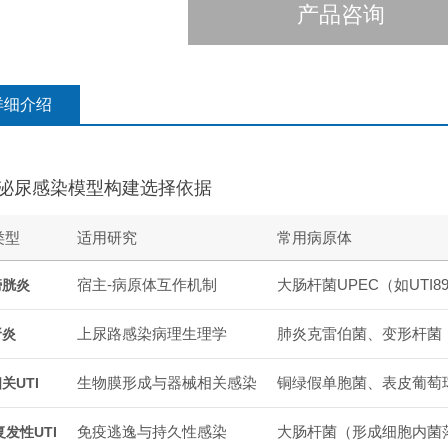
产品咨询
详细介绍
泌尿感染模型构建选择依据
类型
适用研究
常用病原体
宿主-病原体互作机制
大肠杆菌UPEC（如UTI8
膀胱炎
上尿路感染病理生理学
肺炎克雷伯菌、变形杆菌
肾炎
生物膜形成与器械相关感染
铜绿假单胞菌、表皮葡萄
关UTI
免疫逃逸与持久性感染
大肠杆菌（形成细胞内菌
复发性UTI