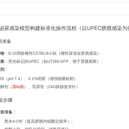
泌尿感染模型构建标准化操作流程（以UPEC膀胱感染为
材料准备
动物
：8-10周龄雌性C57BL/6小鼠（雌性尿道短更易感染）
菌株
：荧光标记的UPEC（如UTI89-GFP，便于显微观察）
试剂
：
BS（pH 7.4）、0.1%明胶（增强细菌粘附）
麻醉剂（
异fu烷
）、导尿管（24G静脉套管针）
感染步骤
术前准备
：
禁水4小时（提高膀胱内细菌定植率）。