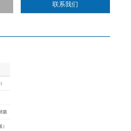
联系我们
9）
球菌
落）