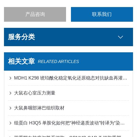
产品咨询
联系我们
服务分类
相关文章
RELATED ARTICLES
MDH1 K298 琥珀酰化稳定氧化还原稳态对抗缺血再灌注损伤心肌铁死亡
大鼠右心室压力测量
大鼠鼻咽部淋巴组织取材
组蛋白 H3Q5 单胺化如何把“神经递质波动”转译为“染色质节律”