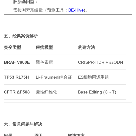
胚胎基因型
：
需检测旁系编辑（预测工具：
BE-Hive
)。
五、经典案例解析
突变类型
疾病模型
构建方法
BRAF V600E
黑色素瘤
CRISPR-HDR + ssODN
TP53 R175H
Li-Fraumeni综合征
ES细胞同源重组
CFTR ΔF508
囊性纤维化
Base Editing (C→T)
六、常见问题与解决
问题
原因
解决方案