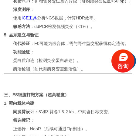
初筛PCR
：扩增含突变位点的片段（引物距突变位点>50 bp）。
深度测序
：
使用
ICE工具
分析NGS数据，计算HDR效率。
敏感方法
：ddPCR检测低频突变（<1%）。
5. 品系建立与验证
传代验证
：F0可能为嵌合体，需与野生型交配获得稳定遗传。
功能验证
：
蛋白质印迹（检测突变蛋白表达）。
酶活检测（如代谢酶突变需测活性）。
三、ES细胞打靶方案（超高精度）
1. 靶向载体构建
同源臂设计
：5'和3'臂各1.5-2 kb，中间含目标突变。
筛选标记
：
正选择：NeoR（后续可通过Flp删除）。