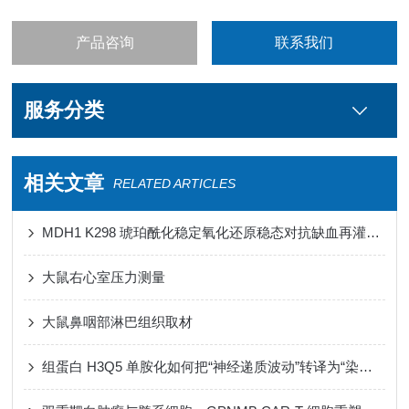
产品咨询
联系我们
服务分类
相关文章
RELATED ARTICLES
MDH1 K298 琥珀酰化稳定氧化还原稳态对抗缺血再灌注损伤心肌铁死亡
大鼠右心室压力测量
大鼠鼻咽部淋巴组织取材
组蛋白 H3Q5 单胺化如何把“神经递质波动”转译为“染色质节律”