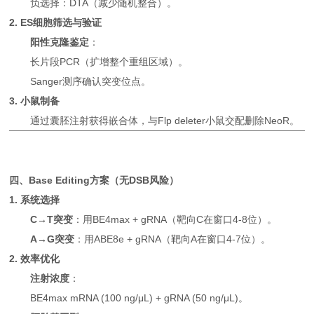
负选择：DTA（减少随机整合）。
2. ES细胞筛选与验证
阳性克隆鉴定
：
长片段PCR（扩增整个重组区域）。
Sanger测序确认突变位点。
3. 小鼠制备
通过囊胚注射获得嵌合体，与Flp deleter小鼠交配删除NeoR。
四、Base Editing方案（无DSB风险）
1. 系统选择
C→T突变
：用BE4max + gRNA（靶向C在窗口4-8位）。
A→G突变
：用ABE8e + gRNA（靶向A在窗口4-7位）。
2. 效率优化
注射浓度
：
BE4max mRNA (100 ng/μL) + gRNA (50 ng/μL)。