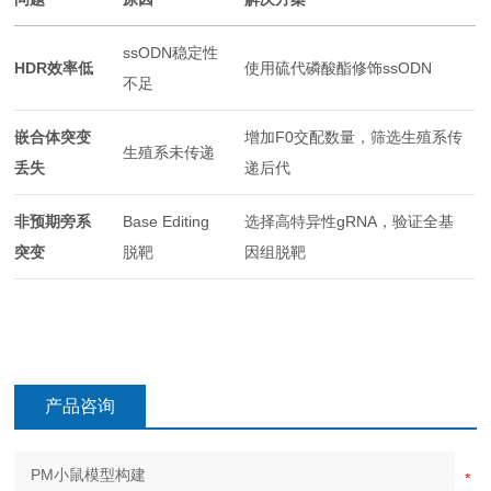
ssODN稳定性
HDR效率低
使用硫代磷酸酯修饰ssODN
不足
嵌合体突变
增加F0交配数量，筛选生殖系传
生殖系未传递
丢失
递后代
非预期旁系
Base Editing
选择高特异性gRNA，验证全基
突变
脱靶
因组脱靶
产品咨询