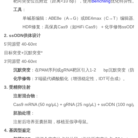
靶向突变位点附近（距离<10 bp），使用
Benchling
优化特异性。
工具
：
单碱基编辑：ABE8e（A→G）或BE4max（C→T）编辑器。
HDR修复：高保真Cas9（如HiFi Cas9） + 化学修饰ssOD
2. ssODN供体设计
5'同源臂 40-60nt
目标突变+沉默突变*
3'同源臂 40-60nt
沉默突变
：在PAM序列或gRNA靶区引入1-2 bp沉默突变（防
化学修饰
：3'端硫代磷酸酯化（增强稳定性，IDT可合成）。
3. 受精卵注射
注射混合物
：
Cas9 mRNA (50 ng/μL) + gRNA (25 ng/μL) + ssODN (100 ng/μ
胚胎处理
：
注射后培养至囊胚期，移植至假孕母鼠。
4. 基因型鉴定