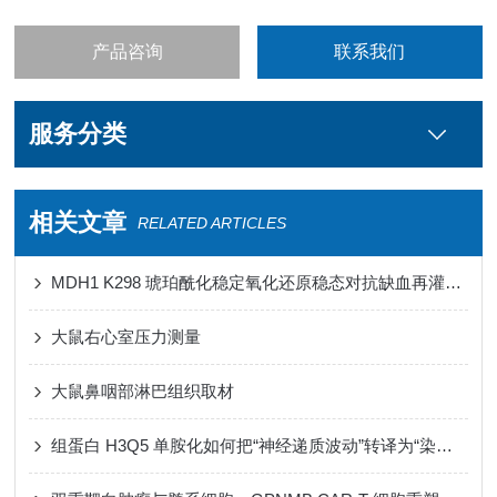
产品咨询
联系我们
服务分类
相关文章
RELATED ARTICLES
MDH1 K298 琥珀酰化稳定氧化还原稳态对抗缺血再灌注损伤心肌铁死亡
大鼠右心室压力测量
大鼠鼻咽部淋巴组织取材
组蛋白 H3Q5 单胺化如何把“神经递质波动”转译为“染色质节律”