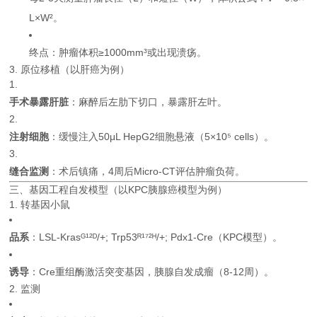
L×W²。
终点：肿瘤体积≥1000mm³或出现溃疡。
3. 原位移植（以肝癌为例）
手术暴露肝脏
：麻醉后左肋下切口，暴露肝左叶。
注射细胞
：缓慢注入50μL HepG2细胞悬液（5×10⁵ cells）。
缝合监测
：术后镇痛，4周后Micro-CT评估肿瘤负荷。
三、基因工程自发模型（以KPC胰腺癌模型为例）
1. 转基因小鼠
品系
：LSL-Krasᴳ¹²ᴰ/+; Trp53ᴿ¹⁷²ᴴ/+; Pdx1-Cre（KPC模型）。
诱导
：Cre重组酶激活突变基因，胰腺自发成瘤（8-12周）。
2. 监测