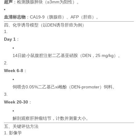
超声
：检测胰腺肿块（≥3mm为阳性）。
血清标志物
：CA19-9（胰腺癌）、AFP（肝癌）。
四、化学诱导模型（以DEN诱导肝癌为例）
Day 1
：
14日龄小鼠腹腔注射二乙基亚硝胺（DEN，25 mg/kg）。
Week 6-8
：
饲喂含0.05%二乙基己xi雌酚（DEN-promoter）饲料。
Week 20-30
：
解剖观察肝肿瘤结节，计数并测量大小。
五、关键评估方法
1. 影像学