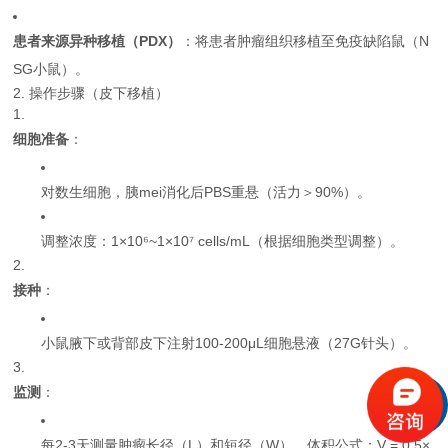
患者来源异种移植（PDX）
：将患者肿瘤组织移植至免疫缺陷鼠（N
SG小鼠）。
2. 操作步骤（皮下移植）
细胞准备
：
对数生细胞，胰mei消化后PBS重悬（活力＞90%）。
调整浓度：1×10⁶~1×10⁷ cells/mL（根据细胞类型调整）。
接种
：
小鼠腋下或背部皮下注射100-200μL细胞悬液（27G针头）。
监测
：
每2-3天测量肿瘤长径（L）和短径（W），体积公式：V = 0.5×