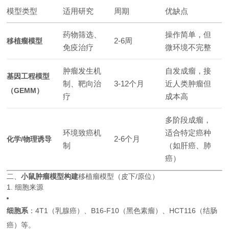
模型类型
适用研究
周期
优缺点
药物筛选、
操作简单，但
2-6周
移植瘤模型
免疫治疗
微环境不完整
肿瘤发生机
自发成瘤，接
基因工程模型
制、靶向治
3-12个月
近人类肿瘤但
（GEMM）
疗
成本高
多阶段成瘤，
环境致癌机
适合特定癌种
2-6个月
化学/物理诱导
制
（如肝癌、肺
癌）
二、
小鼠肿瘤模型构建
移植瘤模型（皮下/原位）
1. 细胞来源
细胞系
：4T1（乳腺癌）、B16-F10（黑色素瘤）、HCT116（结肠
癌）等。