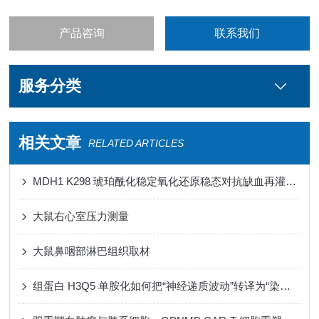
产品咨询
联系我们
服务分类
相关文章
RELATED ARTICLES
MDH1 K298 琥珀酰化稳定氧化还原稳态对抗缺血再灌注损伤心肌铁死亡
大鼠右心室压力测量
大鼠鼻咽部淋巴组织取材
组蛋白 H3Q5 单胺化如何把“神经递质波动”转译为“染色质节律”