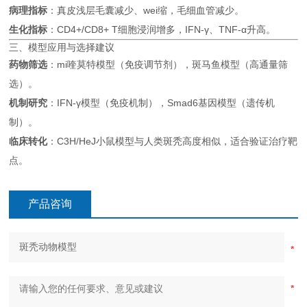
病理指标
：真皮浅层毛囊减少、wei缩，毛细血管减少。
生化指标
：CD4+/CD8+ T细胞浸润增多，IFN-γ、TNF-α升高。
三、模型应用与选择建议
药物筛选
：mi喹莫特模型（免疫调节剂），斑马鱼模型（高通量筛
选）。
机制研究
：IFN-γ模型（免疫机制），Smad6基因模型（遗传机
制）。
临床转化
：C3H/HeJ小鼠模型与人类斑秃高度相似，适合验证治疗靶
点。
产品咨询