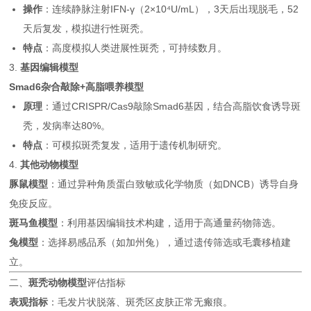
操作
：连续静脉注射IFN-γ（2×10⁴U/mL），3天后出现脱毛，52
天后复发，模拟进行性斑秃。
特点
：高度模拟人类进展性斑秃，可持续数月。
3.
基因编辑模型
Smad6杂合敲除+高脂喂养模型
原理
：通过CRISPR/Cas9敲除Smad6基因，结合高脂饮食诱导斑
秃，发病率达80%。
特点
：可模拟斑秃复发，适用于遗传机制研究。
4.
其他动物模型
豚鼠模型
：通过异种角质蛋白致敏或化学物质（如DNCB）诱导自身
免疫反应。
斑马鱼模型
：利用基因编辑技术构建，适用于高通量药物筛选。
兔模型
：选择易感品系（如加州兔），通过遗传筛选或毛囊移植建
立。
二、
斑秃动物模型
评估指标
表观指标
：毛发片状脱落、斑秃区皮肤正常无瘢痕。