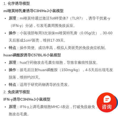
1.
化学诱导模型
mi喹莫特乳膏诱导C3H/HeJ小鼠模型
原理
：mi喹莫特通过激活Toll样受体7（TLR7），诱导干扰素-γ
（IFN-γ）分泌，引发毛囊周围免疫反应。
操作
：小鼠项部每周3次涂抹mi喹莫特乳膏（0.05g/次），30-60
天后形成1cm²斑秃，维持17-39天。
特点
：操作简便、成功率高，模拟人类斑秃的免疫炎症机制。
huan磷酰胺诱导C57BL/6小鼠模型
原理
：hua疗药物攻击毛囊生细胞，导致非瘢痕性脱发。
操作
：拔毛后注射huan磷酰胺（150mg/kg），4-5天后出现毛发
脱落，维持约20天。
特点
：适用于研究药物诱导的生秃发。
2.
免疫调节模型
IFN-γ诱导C3H/HeJ小鼠模型
原理
：IFN-γ上调毛囊细胞MHC-I表达，打破免疫赦免，引发T细
胞攻击毛囊。