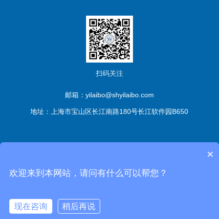
扫码关注
邮箱：yilaibo@shyilaibo.com
地址：上海市宝山区长江南路180号长江软件园B650
版权所有© 伊莱博生物科技（上海）有限公司 All Rights
×
Reserved
备案号：沪ICP备2021016661号-1
sitemap.xml
管
欢迎来到本网站，请问有什么可以帮您？
理登陆
技术支持：
化工仪器网
现在咨询
稍后再说
沪公网安备 31011302006672号