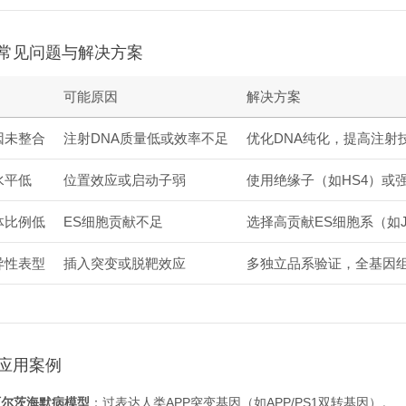
常见问题与解决方案
可能原因
解决方案
因未整合
注射DNA质量低或效率不足
优化DNA纯化，提高注射
水平低
位置效应或启动子弱
使用绝缘子（如HS4）或
体比例低
ES细胞贡献不足
选择高贡献ES细胞系（如J
异性表型
插入突变或脱靶效应
多独立品系验证，全基因
应用案例
阿尔茨海默病模型
：过表达人类APP突变基因（如APP/PS1双转基因）。