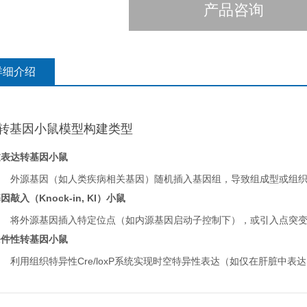
产品咨询
详细介绍
转基因小鼠模型构建类型
过表达转基因小鼠
外源基因（如人类疾病相关基因）随机插入基因组，导致组成型或组
因敲入（Knock-in, KI）小鼠
将外源基因插入特定位点（如内源基因启动子控制下），或引入点突变/
条件性转基因小鼠
利用组织特异性Cre/loxP系统实现时空特异性表达（如仅在肝脏中表