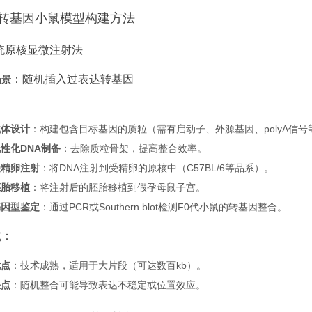
转基因小鼠模型构建方法
传统原核显微注射法
：随机插入过表达转基因
场景
：
载体设计
：构建包含目标基因的质粒（需有启动子、外源基因、polyA信号
性化DNA制备
：去除质粒骨架，提高整合效率。
受精卵注射
：将DNA注射到受精卵的原核中（C57BL/6等品系）。
胚胎移植
：将注射后的胚胎移植到假孕母鼠子宫。
基因型鉴定
：通过PCR或Southern blot检测F0代小鼠的转基因整合。
：
点
优点
：技术成熟，适用于大片段（可达数百kb）。
缺点
：随机整合可能导致表达不稳定或位置效应。