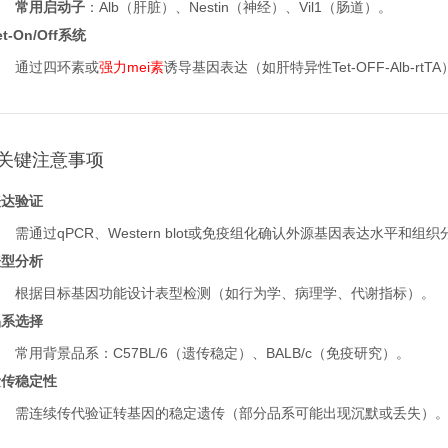
常用启动子
：Alb（肝脏）、Nestin（神经）、Vil1（肠道）。
et-On/Off系统
通过四环素或
强力mei素
诱导基因表达（如肝特异性Tet-OFF-Alb-rtT
关键注意事项
表达验证
需通过qPCR、Western blot或免疫组化确认外源基因表达水平和组织
表型分析
根据目标基因功能设计表型检测（如行为学、病理学、代谢指标）。
品系选择
常用背景品系：C57BL/6（遗传稳定）、BALB/c（免疫研究）。
遗传稳定性
需连续传代验证转基因的稳定遗传（部分品系可能出现沉默或丢失）