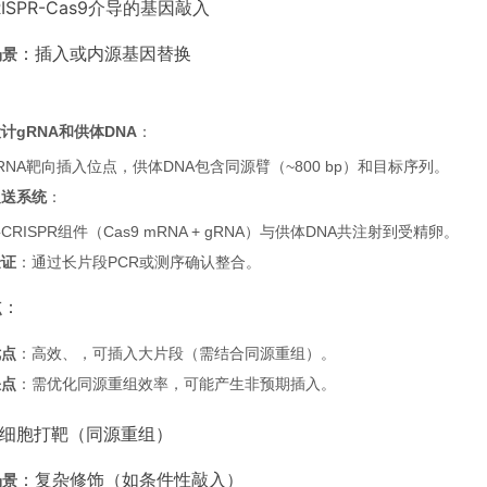
CRISPR-Cas9介导的基因敲入
：插入或内源基因替换
场景
：
计gRNA和供体DNA
：
RNA靶向插入位点，供体DNA包含同源臂（~800 bp）和目标序列。
递送系统
：
CRISPR组件（Cas9 mRNA + gRNA）与供体DNA共注射到受精卵。
验证
：通过长片段PCR或测序确认整合。
：
点
优点
：高效、，可插入大片段（需结合同源重组）。
缺点
：需优化同源重组效率，可能产生非预期插入。
ES细胞打靶（同源重组）
：复杂修饰（如条件性敲入）
场景