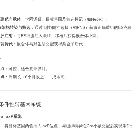
：
构建靶向载体
：含同源臂、目标基因及筛选标记（如NeoR）。
ES细胞转染与筛选
：通过阳性/阴性选择（如PNS）获得正确重组的ES克
囊胚注射
：将ES细胞注入囊胚，移植后获得嵌合体小鼠。
繁育传代
：嵌合体与野生型交配获得杂合子后代。
：
点
优点
：可控，适合复杂设计。
缺点
：周期长（6个月以上），成本高。
条件性转基因系统
re-loxP系统
将目标基因两侧插入loxP位点，与组织特异性Cre小鼠交配后实现条