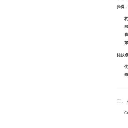
步骤
优缺
三、
C