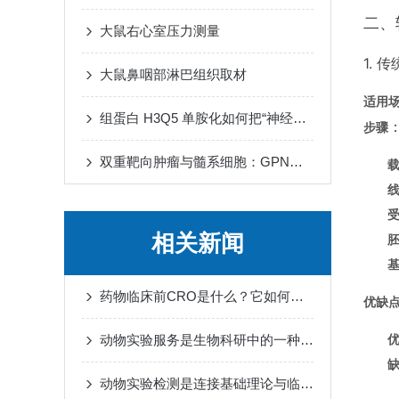
二、
大鼠右心室压力测量
1. 
大鼠鼻咽部淋巴组织取材
适用
组蛋白 H3Q5 单胺化如何把“神经递质波动”转译为“染色质节律”
步骤
双重靶向肿瘤与髓系细胞：GPNMB CAR-T 细胞重塑免疫微环境
线
相关新闻
药物临床前CRO是什么？它如何帮助新药从实验室走向人体试验？
优缺
动物实验服务是生物科研中的一种重要工作方式
动物实验检测是连接基础理论与临床应用的重要桥梁