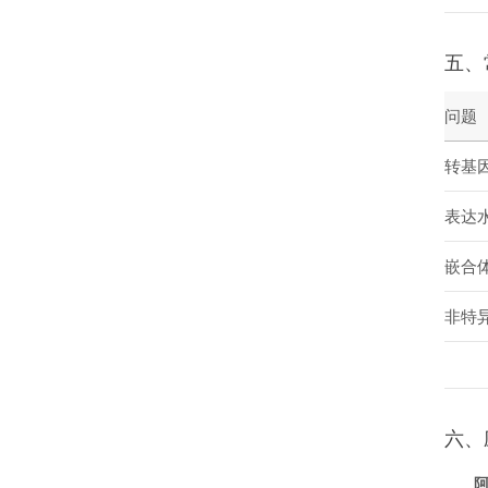
五、
问题
转基
表达
嵌合
非特
六、