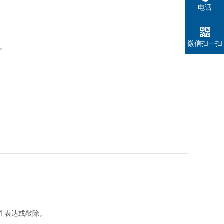
电话
微信扫一扫
隆。
件性表达或敲除。