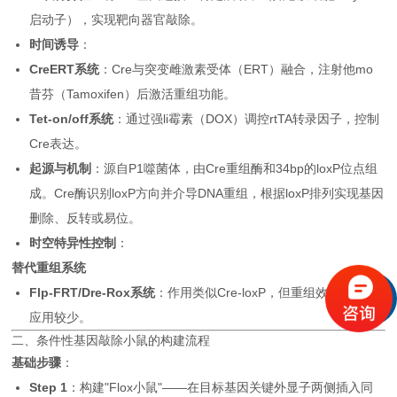
启动子），实现靶向器官敲除。
时间诱导
：
CreERT系统
：Cre与突变雌激素受体（ERT）融合，注射他mo
昔芬（Tamoxifen）后激活重组功能。
Tet-on/off系统
：通过强li霉素（DOX）调控rtTA转录因子，控制
Cre表达。
起源与机制
：源自P1噬菌体，由Cre重组酶和34bp的loxP位点组
成。Cre酶识别loxP方向并介导DNA重组，根据loxP排列实现基因
删除、反转或易位。
时空特异性控制
：
替代重组系统
Flp-FRT/Dre-Rox系统
：作用类似Cre-loxP，但重组效率较低，
应用较少。
二、条件性基因敲除小鼠的构建流程
基础步骤
：
Step 1
：构建"Flox小鼠"——在目标基因关键外显子两侧插入同