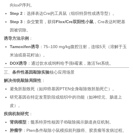
向loxP序列。
Step 2
：选择表达Cre的工具鼠（组织特异性或诱导型）。
Step 3
：杂交繁育，获得
Flox/Cre双阳性小鼠
，Cre表达时靶基
因被切除。
诱导方法示例
：
Tamoxifen诱导
：75–100 mg/kg腹腔注射，连续5天（溶解于玉
米油或葵花籽油）。
DOX诱导
：通过饮水或饲料给予强li霉素，激活Tet系统。
三、
条件性基因敲除实验
核心应用场景
解决传统敲除局限性
：
避免胚胎致死（如抑癌基因PTEN全身敲除致胚胎死亡）。
研究基因在特定发育阶段或组织中的功能（如神经元、肠道上
皮）。
疾病机制研究
：
肾病模型
：髓系特异性核因子ⅠB敲除揭示肠道炎症机制。
肿瘤学
：Pten条件敲除小鼠模拟前列腺癌、胶质瘤等发病过程。