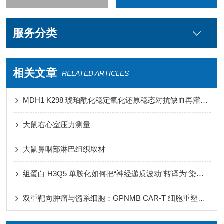
服务分类
相关文章
RELATED ARTICLES
MDH1 K298 琥珀酰化稳定氧化还原稳态对抗缺血再灌注损伤心肌铁死亡
大鼠右心室压力测量
大鼠鼻咽部淋巴组织取材
组蛋白 H3Q5 单胺化如何把“神经递质波动”转译为“染色质节律”
双重靶向肿瘤与髓系细胞：GPNMB CAR-T 细胞重塑免疫微环境