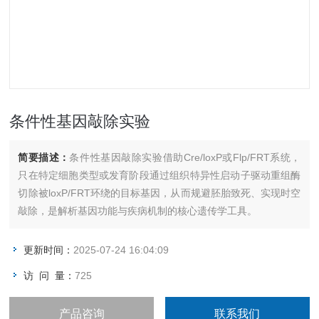
条件性基因敲除实验
简要描述：
条件性基因敲除实验借助Cre/loxP或Flp/FRT系统，
只在特定细胞类型或发育阶段通过组织特异性启动子驱动重组酶
切除被loxP/FRT环绕的目标基因，从而规避胚胎致死、实现时空
敲除，是解析基因功能与疾病机制的核心遗传学工具。
更新时间：
2025-07-24 16:04:09
访 问 量：
725
产品咨询
联系我们