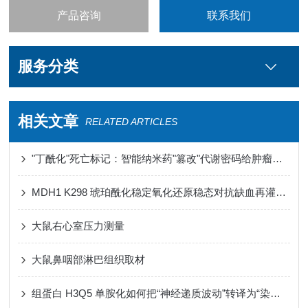
产品咨询
联系我们
服务分类
相关文章
RELATED ARTICLES
"丁酰化"死亡标记：智能纳米药"篡改"代谢密码给肿瘤判死刑
MDH1 K298 琥珀酰化稳定氧化还原稳态对抗缺血再灌注损伤心肌铁死亡
大鼠右心室压力测量
大鼠鼻咽部淋巴组织取材
组蛋白 H3Q5 单胺化如何把“神经递质波动”转译为“染色质节律”