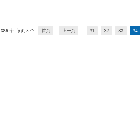
共
389
个 每页 8 个
首页
上一页
...
31
32
33
34