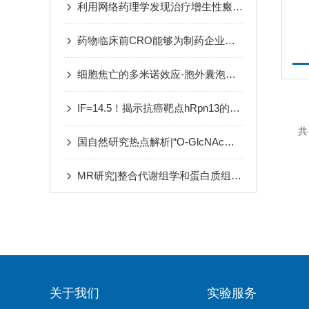
利用网络药理学发现治疗增生性瘢痕的潜在药物
药物临床前CRO能够为制药企业提供高质量研究服务
细胞焦亡的多米诺效应-胞外囊泡传播新途径
IF=14.5！揭示抗癌靶点hRpn13的转录组与蛋白组调控机制
国自然研究热点解析|“O-GlcNAc糖基化修饰”：拿基金发paper都靠它！
MR研究|整合代谢组学和蛋白质组学以确定心力衰竭和心房颤动的新型药物靶点
关于我们
实验服务