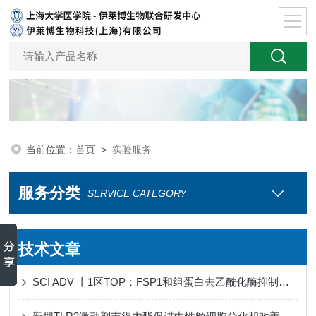
当前位置：
首页
>
实验服务
服务分类
SERVICE CATEGORY
技术文章
SCI ADV 丨1区TOP：FSP1和组蛋白去乙酰化酶抑制癌症持久细胞铁死亡