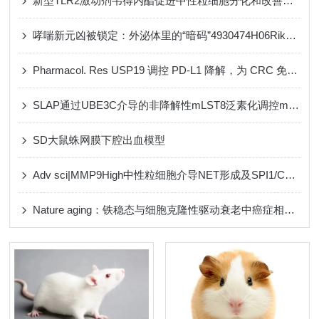
新型TLR2激动剂韦得内酯促进中性粒细胞分化和改善中性粒细胞减少：一种揭示其机制的多组学方法
哮喘新元凶被锁定：外泌体里的“暗码”4930474H06Rik，一键激活ILC2风暴
Pharmacol. Res USP19 调控 PD-L1 降解，为 CRC 免疫治疗添新靶点
SLAP通过UBE3C介导的非降解性mLST8泛素化调控mTORC2完整性以抑制结直肠肿瘤形成
SD大鼠蛛网膜下腔出血模型
Adv sci|MMP9High中性粒细胞介导NET形成及SPI1/CST7通路调控 MI/RI 的机制
Nature aging：铁稳态与细胞克隆性驱动衰老中癌症相关的肠道DNA甲基化漂变